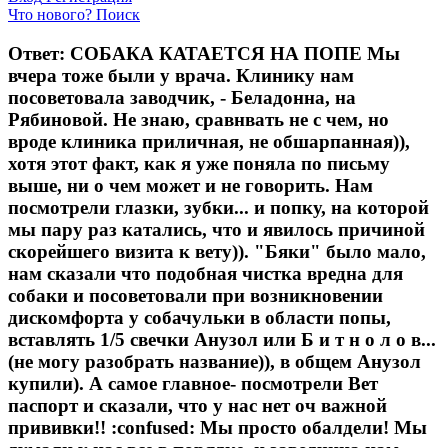
Что нового?
Поиск
Ответ: СОБАКА КАТАЕТСЯ НА ПОПЕ Мы
вчера тоже были у врача. Клинику нам
посоветовала заводчик, - Беладонна, на
Рябиновой. Не знаю, сравнвать не с чем, но
вроде клиника приличная, не обшарпанная)),
хотя этот факт, как я уже поняла по письму
выше, ни о чем может и не говорить. Нам
посмотрели глазки, зубки... и попку, на которой
мы пару раз катались, что и явилось причиной
скорейшего визита к вету)). "Бяки" было мало,
нам сказали что подобная чистка вредна для
собаки и посоветовали при возникновении
дискомфорта у собачульки в области попы,
вставлять 1/5 свечки Анузол или Б и т н о л о в...
(не могу разобрать название)), в общем Анузол
купили). А самое главное- посмотрели Вет
паспорт и сказали, что у нас нет оч важной
прививки!! :confused: Мы просто обалдели! Мы