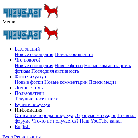
Меню
База знаний
Новые сообщения
Поиск сообщений
Что нового?
Новые сообщения
Новые фотки
Новые комментарии к
фоткам
Последняя активность
Фото чихуахуа
Новые фотки
Новые комментарии
Поиск медиа
Личные темы
Пользователи
Текущие посетители
Купить чихуахуа
Информация
Описание породы чихуахуа
О форуме Чихуадог
Правила
форума
Что-то не получается?
Наш YouTube канал
English
Вход
Регистрация