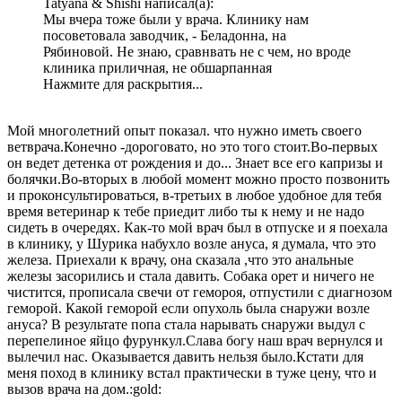
Tatyana & Shishi написал(а):
Мы вчера тоже были у врача. Клинику нам
посоветовала заводчик, - Беладонна, на
Рябиновой. Не знаю, сравнвать не с чем, но вроде
клиника приличная, не обшарпанная
Нажмите для раскрытия...
Мой многолетний опыт показал. что нужно иметь своего
ветврача.Конечно -дороговато, но это того стоит.Во-первых
он ведет детенка от рождения и до... Знает все его капризы и
болячки.Во-вторых в любой момент можно просто позвонить
и проконсультироваться, в-третьих в любое удобное для тебя
время ветеринар к тебе приедит либо ты к нему и не надо
сидеть в очередях. Как-то мой врач был в отпуске и я поехала
в клинику, у Шурика набухло возле ануса, я думала, что это
железа. Приехали к врачу, она сказала ,что это анальные
железы засорились и стала давить. Собака орет и ничего не
чистится, прописала свечи от гемороя, отпустили с диагнозом
геморой. Какой геморой если опухоль была снаружи возле
ануса? В результате попа стала нарывать снаружи выдул с
перепелиное яйцо фурункул.Слава богу наш врач вернулся и
вылечил нас. Оказывается давить нельзя было.Кстати для
меня поход в клинику встал практически в туже цену, что и
вызов врача на дом.:gold: