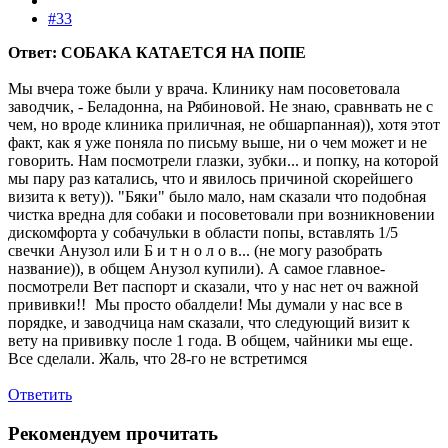
#33
Ответ: СОБАКА КАТАЕТСЯ НА ПОПЕ
Мы вчера тоже были у врача. Клинику нам посоветовала
заводчик, - Беладонна, на Рябиновой. Не знаю, сравнвать не с
чем, но вроде клиника приличная, не обшарпанная)), хотя этот
факт, как я уже поняла по письму выше, ни о чем может и не
говорить. Нам посмотрели глазки, зубки... и попку, на которой
мы пару раз катались, что и явилось причиной скорейшего
визита к вету)). "Бяки" было мало, нам сказали что подобная
чистка вредна для собаки и посоветовали при возникновении
дискомфорта у собачульки в области попы, вставлять 1/5
свечки Анузол или Б и т н о л о в... (не могу разобрать
название)), в общем Анузол купили). А самое главное-
посмотрели Вет паспорт и сказали, что у нас нет оч важной
прививки!!
Мы просто обалдели! Мы думали у нас все в
порядке, и заводчица нам сказали, что следующий визит к
вету на прививку после 1 года. В общем, чайники мы еще
.
Все сделали. Жаль, что 28-го не встретимся
Ответить
Рекомендуем прочитать