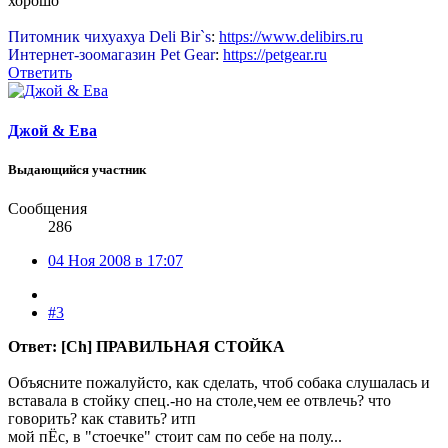
хорошо
Питомник чихуахуа Deli Bir`s
:
https://www.delibirs.ru
Интернет-зоомагазин Pet Gear
:
https://petgear.ru
Ответить
Джой & Ева
Выдающийся участник
Сообщения
286
04 Ноя 2008 в 17:07
#3
Ответ: [Ch] ПРАВИЛЬНАЯ СТОЙКА
Объясните пожалуйсто, как сделать, чтоб собака слушалась и
вставала в стойку спец.-но на столе,чем ее отвлечь? что
говорить? как ставить? итп
мой пЁс, в "стоечке" стоит сам по себе на полу...