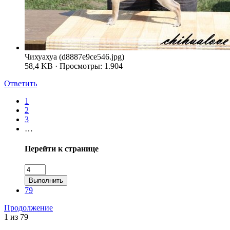
Чихуахуа (d8887e9ce546.jpg)
58,4 KB · Просмотры: 1.904
Ответить
1
2
3
…
Перейти к странице
Выполнить
79
Продолжение
1 из 79