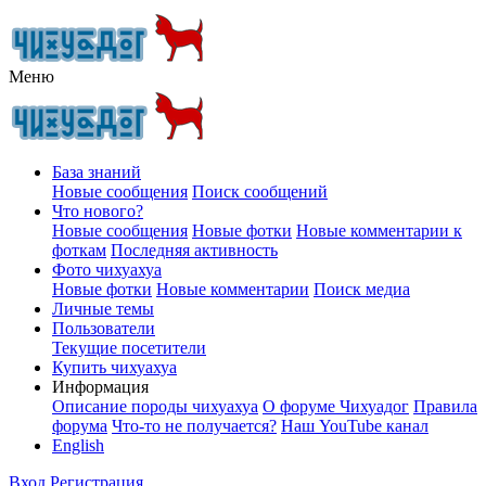
Меню
База знаний
Новые сообщения
Поиск сообщений
Что нового?
Новые сообщения
Новые фотки
Новые комментарии к
фоткам
Последняя активность
Фото чихуахуа
Новые фотки
Новые комментарии
Поиск медиа
Личные темы
Пользователи
Текущие посетители
Купить чихуахуа
Информация
Описание породы чихуахуа
О форуме Чихуадог
Правила
форума
Что-то не получается?
Наш YouTube канал
English
Вход
Регистрация