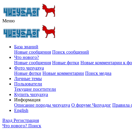
Меню
База знаний
Новые сообщения
Поиск сообщений
Что нового?
Новые сообщения
Новые фотки
Новые комментарии к ф
Фото чихуахуа
Новые фотки
Новые комментарии
Поиск медиа
Личные темы
Пользователи
Текущие посетители
Купить чихуахуа
Информация
Описание породы чихуахуа
О форуме Чихуадог
Правила 
English
Вход
Регистрация
Что нового?
Поиск