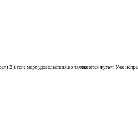
=) В итоге море удовольствия,но тяяяяянется жуть=) Уже исправ