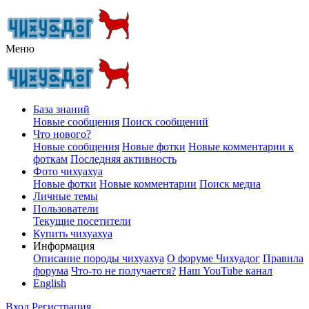
Меню
База знаний
Новые сообщения
Поиск сообщений
Что нового?
Новые сообщения
Новые фотки
Новые комментарии к
фоткам
Последняя активность
Фото чихуахуа
Новые фотки
Новые комментарии
Поиск медиа
Личные темы
Пользователи
Текущие посетители
Купить чихуахуа
Информация
Описание породы чихуахуа
О форуме Чихуадог
Правила
форума
Что-то не получается?
Наш YouTube канал
English
Вход
Регистрация