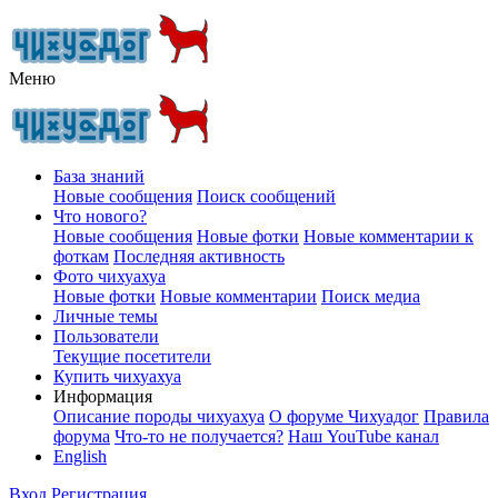
Меню
База знаний
Новые сообщения
Поиск сообщений
Что нового?
Новые сообщения
Новые фотки
Новые комментарии к
фоткам
Последняя активность
Фото чихуахуа
Новые фотки
Новые комментарии
Поиск медиа
Личные темы
Пользователи
Текущие посетители
Купить чихуахуа
Информация
Описание породы чихуахуа
О форуме Чихуадог
Правила
форума
Что-то не получается?
Наш YouTube канал
English
Вход
Регистрация