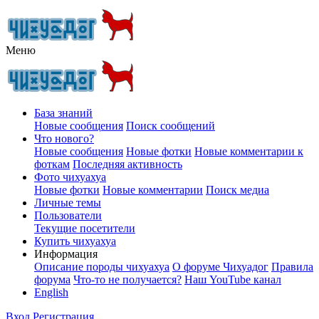
Меню
База знаний
Новые сообщения
Поиск сообщений
Что нового?
Новые сообщения
Новые фотки
Новые комментарии к
фоткам
Последняя активность
Фото чихуахуа
Новые фотки
Новые комментарии
Поиск медиа
Личные темы
Пользователи
Текущие посетители
Купить чихуахуа
Информация
Описание породы чихуахуа
О форуме Чихуадог
Правила
форума
Что-то не получается?
Наш YouTube канал
English
Вход
Регистрация