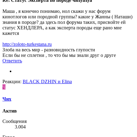
Re: Статус Эксперта по породе чихуахуа
Маша , я конечно понимаю, нол скажи у нас форум
кинотлогов или породной группы? какие у Жанны ( Наташи)
знания в породе? да здесь пол форума таких, присвойте ей
статус ХЕНДЛЕРА, а как эксперта породы еще рано мне
кажется
http://zoloto-turkestana.ru
Злоба на весь мир - разновидность глупости
Если бы не сплетни , то что бы мы знали друг о друге
Ответить
Реакции:
BLACK DZHIN
и
Elina
Ч
Чих
Актив
Сообщения
3.004