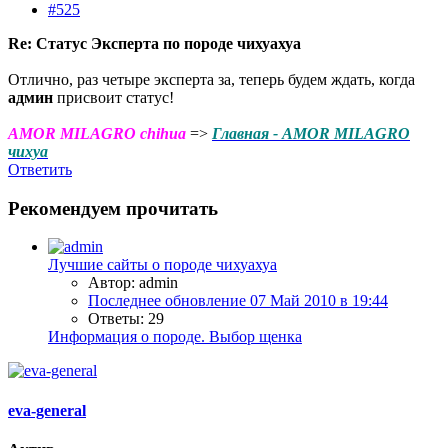
#525
Re: Статус Эксперта по породе чихуахуа
Отлично, раз четыре эксперта за, теперь будем ждать, когда
админ
присвоит статус!
AMOR MILAGRO chihua
=>
Главная - AMOR MILAGRO
чихуа
Ответить
Рекомендуем прочитать
Лучшие сайты о породе чихуахуа
Автор: admin
Последнее обновление
07 Май 2010 в 19:44
Ответы: 29
Информация о породе. Выбор щенка
eva-general