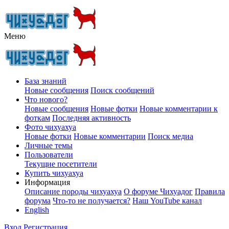
Меню
База знаний
Новые сообщения
Поиск сообщений
Что нового?
Новые сообщения
Новые фотки
Новые комментарии к
фоткам
Последняя активность
Фото чихуахуа
Новые фотки
Новые комментарии
Поиск медиа
Личные темы
Пользователи
Текущие посетители
Купить чихуахуа
Информация
Описание породы чихуахуа
О форуме Чихуадог
Правила
форума
Что-то не получается?
Наш YouTube канал
English
Вход
Регистрация