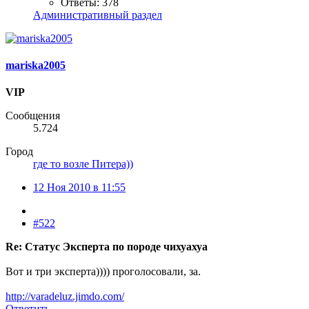
Ответы: 378
Административный раздел
mariska2005
VIP
Сообщения
5.724
Город
где то возле Питера))
12 Ноя 2010 в 11:55
#522
Re: Статус Эксперта по породе чихуахуа
Вот и три эксперта)))) проголосовали, за.
http://varadeluz.jimdo.com/
Ответить