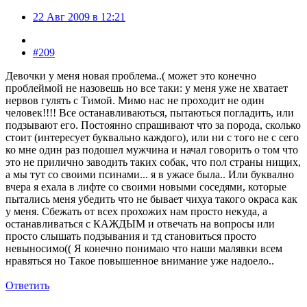
22 Авг 2009 в 12:21
#209
Девочки у меня новая проблема..( может это конечно
проблеймой не назовешь но все таки: у меня уже не хватает
нервов гулять с Тимой. Мимо нас не проходит не один
человек!!!! Все останавливаються, пытаються погладить, или
подзывают его. Постоянно спрашивают что за порода, сколько
стоит (интересует буквально каждого), или ни с того не с сего
ко мне один раз подошел мужчина и начал говорить о том что
это не прилично заводить таких собак, что пол страны нищих,
а мы тут со своими псинами... я в ужасе была.. Или буквално
вчера я ехала в лифте со своими новыми соседями, которые
пытались меня убедить что не бывает чихуа такого окраса как
у меня. Сбежать от всех прохожих нам просто некуда, а
останавливаться с КАЖДЫМ и отвечать на вопросы или
просто слышать подзывания и тд становиться просто
невыносимо(( Я конечно понимаю что наши малявки всем
нравяться но Такое повышенное внимание уже надоело..
Ответить