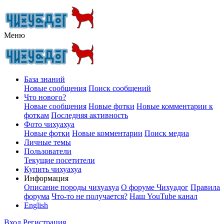
Меню
База знаний
Новые сообщения
Поиск сообщений
Что нового?
Новые сообщения
Новые фотки
Новые комментарии к
фоткам
Последняя активность
Фото чихуахуа
Новые фотки
Новые комментарии
Поиск медиа
Личные темы
Пользователи
Текущие посетители
Купить чихуахуа
Информация
Описание породы чихуахуа
О форуме Чихуадог
Правила
форума
Что-то не получается?
Наш YouTube канал
English
Вход
Регистрация