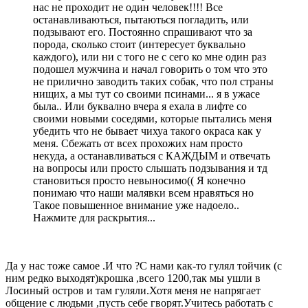
нас не проходит не один человек!!!! Все
останавливаються, пытаються погладить, или
подзывают его. Постоянно спрашивают что за
порода, сколько стоит (интересует буквально
каждого), или ни с того не с сего ко мне один раз
подошел мужчина и начал говорить о том что это
не прилично заводить таких собак, что пол страны
нищих, а мы тут со своими псинами... я в ужасе
была.. Или буквално вчера я ехала в лифте со
своими новыми соседями, которые пытались меня
убедить что не бывает чихуа такого окраса как у
меня. Сбежать от всех прохожих нам просто
некуда, а останавливаться с КАЖДЫМ и отвечать
на вопросы или просто слышать подзывания и тд
становиться просто невыносимо(( Я конечно
понимаю что наши малявки всем нравяться но
Такое повышенное внимание уже надоело..
Нажмите для раскрытия...
Да у нас тоже самое .И что ?С нами как-то гулял тойчик (с
ним редко выходят)крошка ,всего 1200,так мы ушли в
Лосиный остров и там гуляли.Хотя меня не напрягает
общение с людьми ,пусть себе гворят.Учитесь работать с