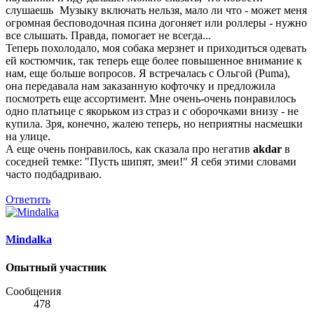
слушаешь
Музыку включать нельзя, мало ли что - может меня
огромная бесповодочная псина догоняет или роллеры - нужно
все слышать. Правда, помогает не всегда...
Теперь похолодало, моя собака мерзнет и приходиться одевать
ей костюмчик, так теперь еще более повышенное внимание к
нам, еще больше вопросов. Я встречалась с Ольгой (Puma),
она передавала нам заказанную кофточку и предложила
посмотреть еще ассортимент. Мне очень-очень понравилось
одно платьице с якорьком из страз и с оборочками внизу - не
купила. Зря, конечно, жалею теперь, но неприятны насмешки
на улице.
А еще очень понравилось, как сказала про негатив
akdar
в
соседней темке: "Пусть шипят, змеи!" Я себя этими словами
часто подбадриваю.
Ответить
Mindalka
Опытный участник
Сообщения
478