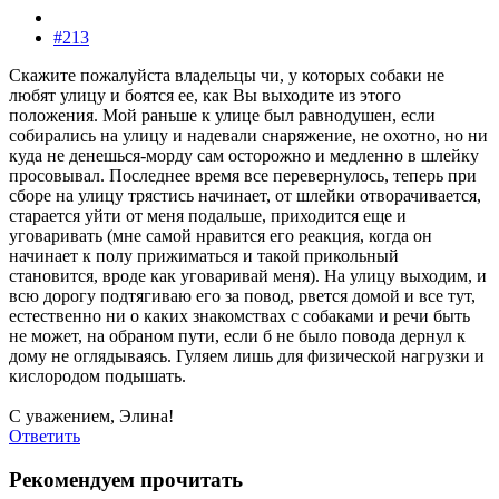
#213
Скажите пожалуйста владельцы чи, у которых собаки не
любят улицу и боятся ее, как Вы выходите из этого
положения. Мой раньше к улице был равнодушен, если
собирались на улицу и надевали снаряжение, не охотно, но ни
куда не денешься-морду сам осторожно и медленно в шлейку
просовывал. Последнее время все перевернулось, теперь при
сборе на улицу трястись начинает, от шлейки отворачивается,
старается уйти от меня подальше, приходится еще и
уговаривать (мне самой нравится его реакция, когда он
начинает к полу прижиматься и такой прикольный
становится, вроде как уговаривай меня). На улицу выходим, и
всю дорогу подтягиваю его за повод, рвется домой и все тут,
естественно ни о каких знакомствах с собаками и речи быть
не может, на обраном пути, если б не было повода дернул к
дому не оглядываясь. Гуляем лишь для физической нагрузки и
кислородом подышать.
С уважением, Элина!
Ответить
Рекомендуем прочитать