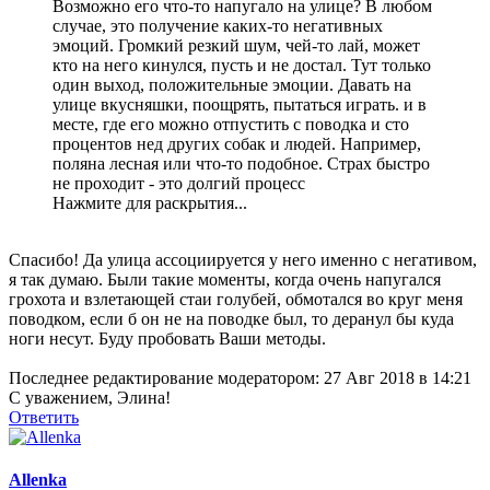
Возможно его что-то напугало на улице? В любом
случае, это получение каких-то негативных
эмоций. Громкий резкий шум, чей-то лай, может
кто на него кинулся, пусть и не достал. Тут только
один выход, положительные эмоции. Давать на
улице вкусняшки, поощрять, пытаться играть. и в
месте, где его можно отпустить с поводка и сто
процентов нед других собак и людей. Например,
поляна лесная или что-то подобное. Страх быстро
не проходит - это долгий процесс
Нажмите для раскрытия...
Спасибо! Да улица ассоциируется у него именно с негативом,
я так думаю. Были такие моменты, когда очень напугался
грохота и взлетающей стаи голубей, обмотался во круг меня
поводком, если б он не на поводке был, то деранул бы куда
ноги несут. Буду пробовать Ваши методы.
Последнее редактирование модератором:
27 Авг 2018 в 14:21
С уважением, Элина!
Ответить
Allenka