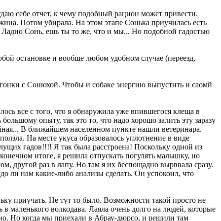
отдаю себе отчет, к чему подобный рацион может привести.
ужина. Потом убирала. На этом этапе Сонька приучилась есть
! Ладно Сонь, ешь ты то же, что и мы... Но подобной гадостью
юбой остановке и вообще любом удобном случае (переезд,
ь гонки с Сонюхой. Чтобы и собаке энергию выпустить и саомй
алось все с того, что я обнаружила уже впившегося клеща в
 большому опыту, так это то, что надо хорошо залить эту заразу
ойная... В ближайшем населенном пункте нашли ветеринара.
ыползла. На месте укуса образовалось уплотнение в виде
олущих гадов!!!! Я так была расстроена! Поскольку одной из
 конечном итоге, я решила отпускать погулять малышку, но
ом, другой раз в лапу. Но там я их беспощадно вырввала сразу.
до ли нам какие-либо анализы сделать. Он успокоил, что
ку приучать. Не тут то было. Возможности такой просто не
ь в маленького волкодава. Лаяла очень долго на людей, которые
но. Но когда мы приехали в Абрау-дюрсо, и решили там