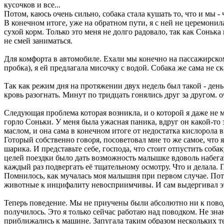
кусочков и все...
Потом, каюсь очень сильно, собака стала кушать то, что и мы -
В конечном итоге, уже на обратном пути, я с ней не церемонил
сухой корм. Только это меня не долго радовало, так как Сонька
не смей заниматься.
Для комфорта в автомобиле. Ехали мы конечно на пассажирском
пробка), я ей предлагала мисочку с водой. Собака же сама не ск
Так как режим дня на протяжении двух недель был такой - день
кровь разогнать. Минут по тридцать гонялись друг за другом. о
Следующая проблема которая возникла, и о которой я даже не мо
горло Соньки. У меня была ужасная паника, вдруг он какой-то з
маслом, и она сама в конечном итоге от недостатка кислорола 
Готорый собственно говоря, посоветовал мне то же самое, что я
шарика. И представьте себе, господа, что стоит отпустить собак
целей поездки было дать возможность малышке вдоволь набегать
каждый раз подвергать её тщательному осмотру. Что и делала. П
Помнилось, как мучалась моя малышня при первом случае. Потом
животные к инцифалиту невосприимчивы. И сам выдергивал этих
Теперь поведение. Мы не приучены были абсолютно ни к поводк
получилось. Это я только сейчас работаю над поводком. Не зна
приближались к машине. Запугала таким образом нескольких те