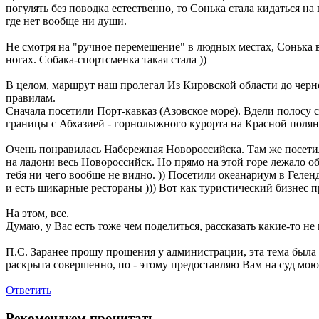
погулять без поводка естественно, то Сонька стала кидаться на
где нет вообще ни души.
Не смотря на "ручное перемещение" в людных местах, Сонька в
ногах. Собака-спортсменка такая стала ))
В целом, маршрут наш пролегал Из Кировской области до черно
правилам.
Сначала посетили Порт-кавказ (Азовское море). Вдели полосу с
границы с Абхазией - горнолыжного курорта на Красной поляне
Очень понравилась Набережная Новороссийска. Там же посетили 
на ладони весь Новороссийск. Но прямо на этой горе лежало обл
тебя ни чего вообще не видно. )) Посетили океанариум в Гелен
и есть шикарные рестораны ))) Вот как туристический бизнес пр
На этом, все.
Думаю, у Вас есть тоже чем поделиться, рассказать какие-то 
П.С. Заранее прошу прощения у администрации, эта тема была 
раскрыта совершенно, по - этому предоставляю Вам на суд мо
Ответить
Рекомендуем прочитать