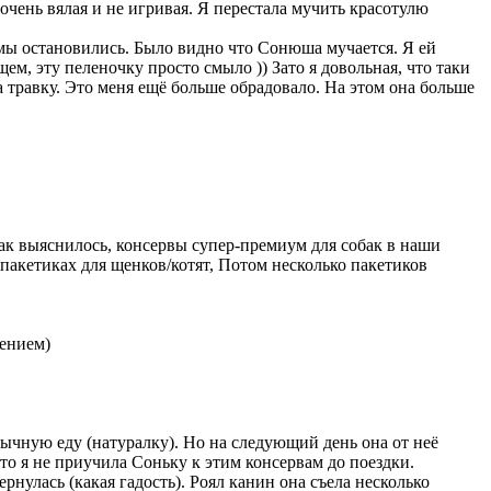
 очень вялая и не игривая. Я перестала мучить красотулю
к мы остановились. Было видно что Сонюша мучается. Я ей
м, эту пеленочку просто смыло )) Зато я довольная, что таки
а травку. Это меня ещё больше обрадовало. На этом она больше
Как выяснилось, консервы супер-премиум для собак в наши
в пакетиках для щенков/котят, Потом несколько пакетиков
лением)
бычную еду (натуралку). Но на следующий день она от неё
то я не приучила Соньку к этим консервам до поездки.
нулась (какая гадость). Роял канин она съела несколько