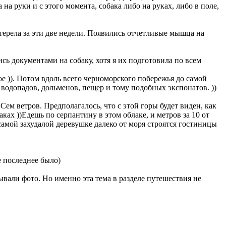
 на руки и с этого момента, собака либо на руках, либо в поле,
терела за эти две недели. Появились отчетливые мышца на
сь документами на собаку, хотя я их подготовила по всем
ое )). Потом вдоль всего черноморского побережья до самой
водопадов, дольменов, пещер и тому подобных экспонатов. ))
ем ветров. Предполагалось, что с этой горы будет виден, как
ках ))Едешь по серпантину в этом облаке, и метров за 10 от
самой захудалой деревушке далеко от моря строятся гостиницы
е последнее было)
вали фото. Но именно эта тема в разделе путешествия не