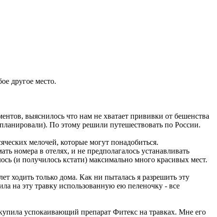
ое другое место.
ментов, выяснилось что нам не хватает прививки от бешенства
е планировали). По этому решили путешествовать по России.
ческих мелочей, которые могут понадобиться.
ать номера в отелях, и не предполагалось устанавливать
лось (и получилось кстати) максимально много красивых мест.
лет ходить только дома. Как ни пыталась я разрешить эту
жила на эту травку использованную ею пеленочку - все
в купила успокаивающий препарат Фитекс на травках. Мне его