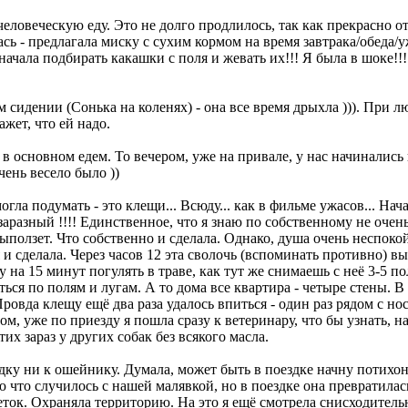
 человеческую еду. Это не долго продлилось, так как прекрасно 
ась - предлагала миску с сухим кормом на время завтрака/обеда/
 начала подбирать какашки с поля и жевать их!!! Я была в шоке!!
 сидении (Сонька на коленях) - она все время дрыхла ))). При л
ажет, что ей надо.
 в основном едем. То вечером, уже на привале, у нас начиналис
чень весело было ))
гла подумать - это клещи... Всюду... как в фильме ужасов... Нач
аразный !!!! Единственное, что я знаю по собственному не очень
выползет. Что собственно и сделала. Однако, душа очень неспок
 и сделала. Через часов 12 эта сволочь (вспоминать противно) в
у на 15 минут погулять в траве, как тут же снимаешь с неё 3-5 п
ся по полям и лугам. А то дома все квартира - четыре стены. В
ровда клещу ещё два раза удалось впиться - один раз рядом с нос
, уже по приезду я пошла сразу к ветеринару, что бы узнать, на
 зараз у других собак без всякого масла.
у ни к ошейнику. Думала, может быть в поездке начну потихонь
ю что случилось с нашей малявкой, но в поездке она превратилас
ток. Охраняла территорию. На это я ещё смотрела снисходитель