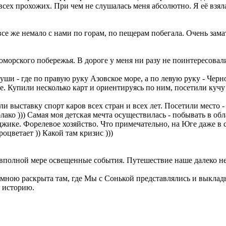
 всех прохожих. При чем не слушалась меня абсолютно. Я её взяла
се же немало с нами по горам, по пещерам побегала. Очень зама
морского побережья. В дороге у меня ни разу не поинтересовали
уши - где по правую руку Азовское море, а по левую руку - Черн
. Купили несколько карт и ориентируясь по ним, посетили кучу 
выставку спорт каров всех стран и всех лет. Посетили место - С
ако ))) Самая моя детская мечта осуществилась - побывать в обла
джике. Форелевое хозяйство. Что примечательно, на Юге даже в 
оцветает )) Какой там кризис )))
не вполной мере освещенные события. Путешествие наше далеко н
мною раскрыта там, где Мы с Сонькой представлялись и выклады
ю историю.