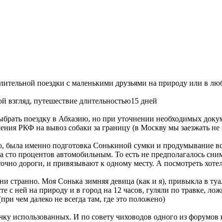
длительной поездки с маленькими друзьями на природу или в люб
ой взгляд, путешествие длительностью15 дней
выбрать поездку в Абхазию, но при уточнении необходимых доку
ешения РКФ на вывоз собаки за границу (в Москву мы заезжать н
 была именно подготовка Сонькиной сумки и продумывание вся
а сто процентов автомобильным. То есть не предполагалось сним
точно дороги, и привязывают к одному месту. А посмотреть хоте
 ни странно. Моя Сонька зимняя девица (как и я), привыкла в туа
те с ней на природу и в город на 12 часов, гуляли по травке, ло
при чем далеко не всегда там, где это положено)
парочку использованных. И по совету чиховодов одного из форумо