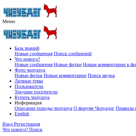
Меню
База знаний
Новые сообщения
Поиск сообщений
Что нового?
Новые сообщения
Новые фотки
Новые комментарии к ф
Фото чихуахуа
Новые фотки
Новые комментарии
Поиск медиа
Личные темы
Пользователи
Текущие посетители
Купить чихуахуа
Информация
Описание породы чихуахуа
О форуме Чихуадог
Правила 
English
Вход
Регистрация
Что нового?
Поиск