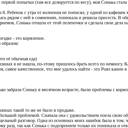
е первой попытки (там все дозируется по весу), моя Сонька стала
ез 8. Ребенок с утра от волнения не пописял, у одной из кафеше
сь рядом с ней в сомнениях, понюхала и решила присесть. В обще
приемов, Сонька отошла от этой пеленочки и сделала свои дела н
ездке - это кормление.
 образом:
это её обычная еда)
азинах я не нашла, по-этому пришлось брать всего по немногу. 
м, самое качественное, что мне удалось найти - это Роял канин 
олько забрала Соньку в месячном возрасте, были проблемы с корм
зинах такой то же не было в продаже.
т большой проблемой. Сначала она с удовольствием поела свою о
отдельный разговор. Одна из основных моих ошибок была в том, ч
 разу, так как Сонька с подозрением только их понюхала и отвер