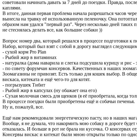
советовали начинать давать за 7 дней до поездки. Правда, посл
каплями.
В итоге, данная первая проблема начала разрешаться часов чер
вынесла на травку её использованную пеленочку. Она потоптала
образом нам удался "первый раз". Через несколько дней таких 
не стеснялась делать все, как большие собаки ))
Вопрос номер два, который решался в процессе подготовки к по
Набор, который был взят с собой в дорогу выглядел следующим
- сухой корм Pro Plan
- Рыбий жир в витаминах
- натуралка (дома наварила и слегка подсушила курицу и рис - 
- по совету форумчан консервов. Качественных в наших зоомаг
Зоомагазины не привозят. Есть только для кошек выбор. В обще
вискаса, китеката и ещё чего-то для котят.
- погрызушек Тибит
- Рыбий жир в капсулах (ну обажает она его)
- Сухая молочная смесь для щенков (я её приобретала, когда т
В процессе поездки были приобретены ещё и собачьи печенья.
Ну и, пожалуй, все.
Ещё нам рекомендовали энергетическую пасту, но в наших мага
Вообще, я не думала, что накормить мою собаку в дороге буде
отказалась. И больше в рот не брала ни кусочка. О консервах 
Консервы вискас и китекат были мною открыты только по одному