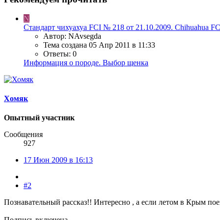
N
Стандарт чихуахуа FCI № 218 от 21.10.2009. Chihuahua FCI
Автор: NAvsegda
Тема создана
05 Апр 2011 в 11:33
Ответы: 0
Информация о породе. Выбор щенка
Хомяк
Опытный участник
Сообщения
927
17 Июн 2009 в 16:13
#2
Познавательный рассказ!! Интересно , а если летом в Крым поех
Подпись включена