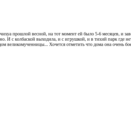
чихуа прошлой весной, на тот момент ей было 5-6 месяцев, и зав
атно. И с колбаской выходила, и с игрушкой, и в тихий парк где 
ом великомученницы... Хочется отметить что дома она очень бое