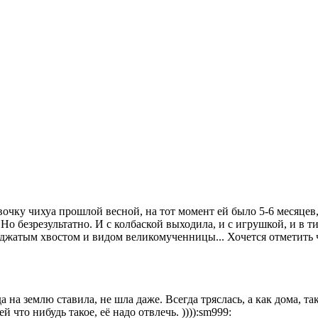
очку чихуа прошлой весной, на тот момент ей было 5-6 месяцев,
. Но безрезультатно. И с колбаской выходила, и с игрушкой, и в 
оджатым хвостом и видом великомученницы... Хочется отметить ч
а на землю ставила, не шла даже. Всегда тряслась, а как дома, т
 что нибудь такое, её надо отвлечь. )))):sm999: