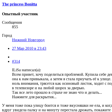
The princess Bonitta
Опытный участник
Сообщения
855
Город
Нижний Новгород
27 Мар 2010 в 23:43
#314
ILiSa написал(а):
Всем привет, хочу поделиться проблемой. Купила себе дев
она к нам привыкала, а затем я стала приучать её к улице
ноль внимания, трясется как осиновый листок, ходит с п
в телевизоре и на любой шорох за дверью.
Так все лето прошло в страхе не знаю что и делать...
Нажмите для раскрытия...
У меня тоже пока улицу боится и тоже вкусняшки не ела, и когд
вдруг увидела палку и на минуту перестала дрожать, покажите ей