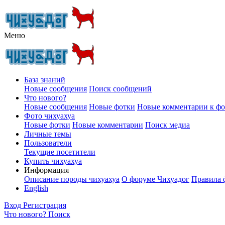
Меню
База знаний
Новые сообщения
Поиск сообщений
Что нового?
Новые сообщения
Новые фотки
Новые комментарии к ф
Фото чихуахуа
Новые фотки
Новые комментарии
Поиск медиа
Личные темы
Пользователи
Текущие посетители
Купить чихуахуа
Информация
Описание породы чихуахуа
О форуме Чихуадог
Правила 
English
Вход
Регистрация
Что нового?
Поиск