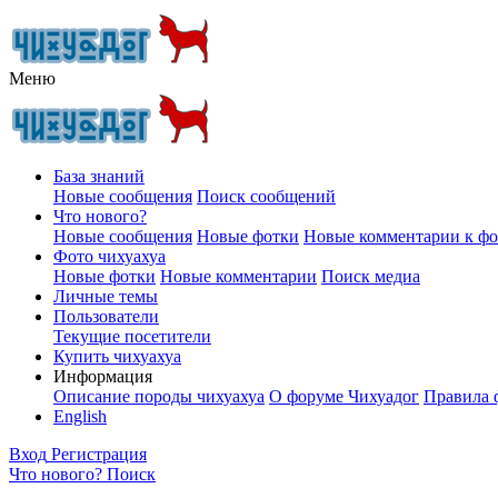
Меню
База знаний
Новые сообщения
Поиск сообщений
Что нового?
Новые сообщения
Новые фотки
Новые комментарии к ф
Фото чихуахуа
Новые фотки
Новые комментарии
Поиск медиа
Личные темы
Пользователи
Текущие посетители
Купить чихуахуа
Информация
Описание породы чихуахуа
О форуме Чихуадог
Правила 
English
Вход
Регистрация
Что нового?
Поиск