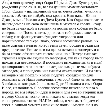
Аля, а мою девочку зовут Одри Шарм из Дома Кунец, день
рождения у нас 28.01.10, вес на данный момент составляет
1750г. Одрик у нас маленький лизун, очень любит мужчин и
таскать всё, что ни найдёт, под кровать
Наш папа - Юппи
Джин, мама - Чоколина из Дома Кунец. Как Одри появилась в
нашем доме? Она сама меня нашла
Я мечтала о собаке 3 года,
но была студенткой и времени на воспитание собаки не было
совершенно. После защиты диплома я собиралась завести
собаку, или французского бульдога тигрового или
йоркширского терьера. Знаю, собаки абсолютно разные, их
даже сравнить нельзя, но вот этим двум породам я отдавала
предпочтение. Уже деньги на щенка лежали в конверте, и я
была готова обзванивать питомники, но в Питере началась
страшная жара мы ездили по загородам, так как в городе было
находиться невозможно. В последние выходные мы (я и муж)
договорились, что вот эти последние выходные мы побудем
загородом, а с понедельника начнём искать щенка. И на этих
выходных мы поехали к моей подруге, соседкой по даче
оказалась кто? Наша заводчица, у которой было на тот момент
3 собаки, из которых 2 чи - мама Одри Чоколина и сама Одри
И всё, я влюбилась
Я вообще абсолютно ничего не знала о
породе, но мы забрали Одри в новый дом уже во вторник или
в среду. Сказать честно, то я плакала от счастья, когда мы
точно решили, что это НАША собака, и что мы забираем её
себе
На данный момент Одри у нас почти 3 месяца, но я до