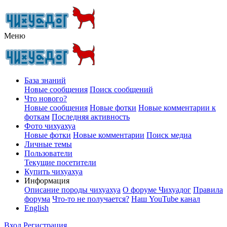
Меню
База знаний
Новые сообщения
Поиск сообщений
Что нового?
Новые сообщения
Новые фотки
Новые комментарии к
фоткам
Последняя активность
Фото чихуахуа
Новые фотки
Новые комментарии
Поиск медиа
Личные темы
Пользователи
Текущие посетители
Купить чихуахуа
Информация
Описание породы чихуахуа
О форуме Чихуадог
Правила
форума
Что-то не получается?
Наш YouTube канал
English
Вход
Регистрация