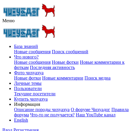
Меню
База знаний
Новые сообщения
Поиск сообщений
Что нового?
Новые сообщения
Новые фотки
Новые комментарии к
фоткам
Последняя активность
Фото чихуахуа
Новые фотки
Новые комментарии
Поиск медиа
Личные темы
Пользователи
Текущие посетители
Купить чихуахуа
Информация
Описание породы чихуахуа
О форуме Чихуадог
Правила
форума
Что-то не получается?
Наш YouTube канал
English
Вход
Регистрация