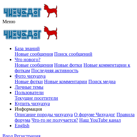
Меню
База знаний
Новые сообщения
Поиск сообщений
Что нового?
Новые сообщения
Новые фотки
Новые комментарии к
фоткам
Последняя активность
Фото чихуахуа
Новые фотки
Новые комментарии
Поиск медиа
Личные темы
Пользователи
Текущие посетители
Купить чихуахуа
Информация
Описание породы чихуахуа
О форуме Чихуадог
Правила
форума
Что-то не получается?
Наш YouTube канал
English
Вход
Регистрация