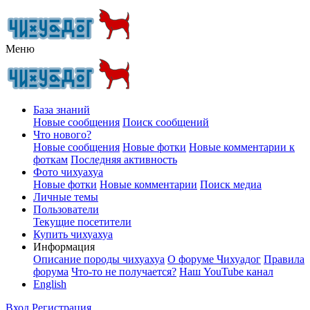
Меню
База знаний
Новые сообщения
Поиск сообщений
Что нового?
Новые сообщения
Новые фотки
Новые комментарии к
фоткам
Последняя активность
Фото чихуахуа
Новые фотки
Новые комментарии
Поиск медиа
Личные темы
Пользователи
Текущие посетители
Купить чихуахуа
Информация
Описание породы чихуахуа
О форуме Чихуадог
Правила
форума
Что-то не получается?
Наш YouTube канал
English
Вход
Регистрация