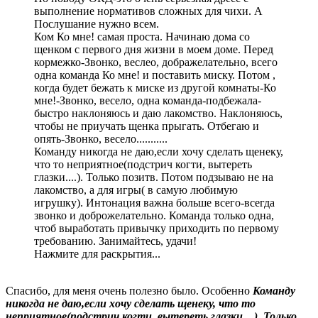
выполнение нормативов сложных для чихи. А
Послушание нужно всем.
Ком Ко мне! самая проста. Начинаю дома со
щенком с первого дня жизни в моем доме. Перед
кормежко-Звонко, веслео, дображелательно, всего
одна команда Ко мне! и поставить миску. Потом ,
когда будет бежать к миске из другой комнаты-Ко
мне!-Звонко, весело, одна команда-подбежала-
быстро наклоняюсь и даю лакомство. Наклоняюсь,
чтобы не приучать щенка прыгать. Отбегаю и
опять-Звонко, весело...........
Команду никогда не даю,если хочу сделать щенеку,
что то неприятное(подстрич когти, вытереть
глазки....). Только позитв. Потом подзываю не на
лакомство, а для игры( в самую любимую
игрушку). Интонация важна больше всего-всегда
звонко и доброжелательно. Команда только одна,
чтоб выработать привычку приходить по первому
требованию. Занимайтесь, удачи!
Нажмите для раскрытия...
Спасибо, для меня очень полезно было. Особенно
Команду
никогда не даю,если хочу сделать щенеку, что то
неприятное(подстрич когти, вытереть глазки....). Только