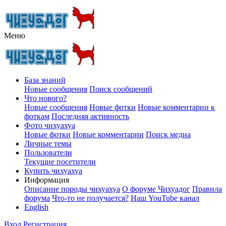
Меню
База знаний
Новые сообщения
Поиск сообщений
Что нового?
Новые сообщения
Новые фотки
Новые комментарии к
фоткам
Последняя активность
Фото чихуахуа
Новые фотки
Новые комментарии
Поиск медиа
Личные темы
Пользователи
Текущие посетители
Купить чихуахуа
Информация
Описание породы чихуахуа
О форуме Чихуадог
Правила
форума
Что-то не получается?
Наш YouTube канал
English
Вход
Регистрация