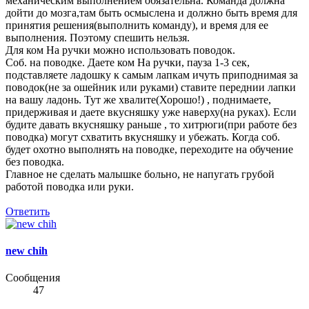
механическим выполнением обязательна. Команда должна
дойти до мозга,там быть осмыслена и должно быть время для
принятия решения(выполнить команду), и время для ее
выполнения. Поэтому спешить нельзя.
Для ком На ручки можно использовать поводок.
Соб. на поводке. Даете ком На ручки, пауза 1-3 сек,
подставляете ладошку к самым лапкам ичуть приподнимая за
поводок(не за ошейник или руками) ставите переднии лапки
на вашу ладонь. Тут же хвалите(Хорошо!) , поднимаете,
придерживая и даете вкусняшку уже наверху(на руках). Если
будите давать вкусняшку раньше , то хитрюги(при работе без
поводка) могут схватить вкусняшку и убежать. Когда соб.
будет охотно выполнять на поводке, переходите на обучение
без поводка.
Главное не сделать малышке больно, не напугать грубой
работой поводка или руки.
Ответить
new chih
Сообщения
47