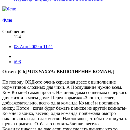
Флю
Сообщения
124
08 Апр 2009 в 11:11
#98
Ответ: [Ch] ЧИХУАХУА: ВЫПОЛНЕНИЕ КОМАНД
По поводу ОКД-это очень серьезная дресс с выполнение
нормативов сложных для чихи. А Послушание нужно всем.
Ком Ко мне! самая проста. Начинаю дома со щенком с первого
дня жизни в моем доме. Перед кормежко-Звонко, веслео,
дображелательно, всего одна команда Ко мне! и поставить
миску. Потом , когда будет бежать к миске из другой комнаты-
Ко мне!-Звонко, весело, одна команда-подбежала-быстро
наклоняюсь и даю лакомство. Наклоняюсь, чтобы не приучать
щенка прыгать. Отбегаю и опять-Звонко, весело...........
Команду никогда не даю,если хочу сделать щенеку, что то