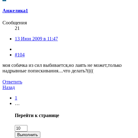
Анжелика1
Сообщения
21
13 Июн 2009 в 11:47
#104
моя собачка из сил выбивается,но лаять не может,только
надрывные попискивания....что делать?((((
Ответить
Назад
1
…
Перейти к странице
Выполнить