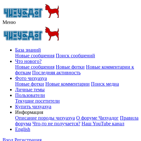
Меню
База знаний
Новые сообщения
Поиск сообщений
Что нового?
Новые сообщения
Новые фотки
Новые комментарии к
фоткам
Последняя активность
Фото чихуахуа
Новые фотки
Новые комментарии
Поиск медиа
Личные темы
Пользователи
Текущие посетители
Купить чихуахуа
Информация
Описание породы чихуахуа
О форуме Чихуадог
Правила
форума
Что-то не получается?
Наш YouTube канал
English
Вход
Регистрация