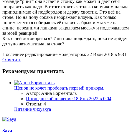
команде "ринг" она встает в стойку как может и дает себя
поправить как надо. В итоге стоит - я только кончиком пальца
приподнимаю ей подбородок и держу хвостик. Это всё на
столе. Но на полу собака изображает клоуна. Как только
понимает что я собираюсь её ставить - брык и мы уже на
спине, передними лапками закрываем моську и подглядываем
за моей реакцией
Как с ней договориться? Или пока подождать, пока не дойдет
до тупо автоматизма на столе?
Последнее редактирование модератором:
22 Июн 2018 в 9:31
Ответить
Рекомендуем прочитать
Щенок не хочет пробовать первый прикорм.
Автор: Анна Борменталь
Последнее обновление
18 Янв 2022 в 0:04
Ответы: 4
Питание чихуахуа
Saya