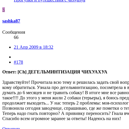
S
sashka87
Сообщения
66
21 Апр 2009 в 18:32
#178
Ответ: [Ch] ДЕГЕЛЬМИНТИЗАЦИЯ ЧИХУАХУА
Здравствуйте! Прочитала всю тему и решилась задать свой вопр
кому обратиться. Узнала про дегельминтизацию, посомтрела в в
думать до 6 месяцев и не травить собаку! В итоге мне все равн
такое!!!! До этого у меня жили 2 собаки (терьеры), я боюсь п
продолжает выходить... У нас теперь 2 проблемы: моя-психологи
Позвонила сегодня заводчице, спрашиваю, где же пометки о тех 
Теперь надо гнать повторно? А прививку переносить? Гнала вч
Спасибо всем огромное заранее за ответы! Надеюсь на них!
Ответить