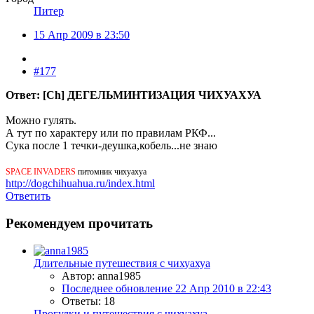
Питер
15 Апр 2009 в 23:50
#177
Ответ: [Ch] ДЕГЕЛЬМИНТИЗАЦИЯ ЧИХУАХУА
Можно гулять.
А тут по характеру или по правилам РКФ...
Сука после 1 течки-деушка,кобель...не знаю
SPACE INVADERS
питомник чихуахуа
http://dogchihuahua.ru/index.html
Ответить
Рекомендуем прочитать
Длительные путешествия с чихуахуа
Автор: anna1985
Последнее обновление
22 Апр 2010 в 22:43
Ответы: 18
Прогулки и путешествия с чихуахуа