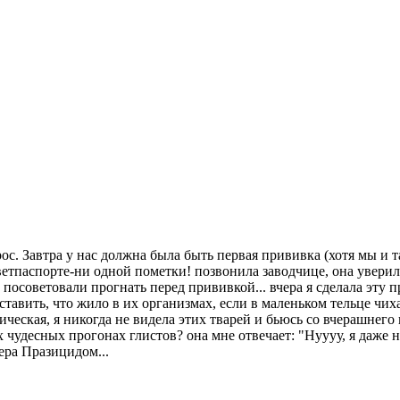
ос. Завтра у нас должна была быть первая прививка (хотя мы и 
етпаспорте-ни одной пометки! позвонила заводчице, она уверила,
о посоветовали прогнать перед прививкой... вчера я сделала эту 
редставить, что жило в их организмах, если в маленьком тельце 
ческая, я никогда не видела этих тварей и бьюсь со вчерашнего в
чудесных прогонах глистов? она мне отвечает: "Нуууу, я даже не
ера Празицидом...