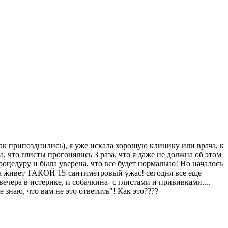
так припозднились), я уже искала хорошую клинику или врача, к
 что глисты прогонялись 3 раза, что я даже не должна об этом
процедуру и была уверена, что все будет нормально! Но началось
чиха живет ТАКОЙ 15-сантиметровый ужас! сегодня все еще
ечера в истерике, и собачкина- с глистами и прививками....
 знаю, что вам не это ответить"! Как это????