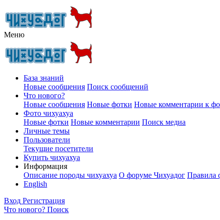
Меню
База знаний
Новые сообщения
Поиск сообщений
Что нового?
Новые сообщения
Новые фотки
Новые комментарии к ф
Фото чихуахуа
Новые фотки
Новые комментарии
Поиск медиа
Личные темы
Пользователи
Текущие посетители
Купить чихуахуа
Информация
Описание породы чихуахуа
О форуме Чихуадог
Правила 
English
Вход
Регистрация
Что нового?
Поиск