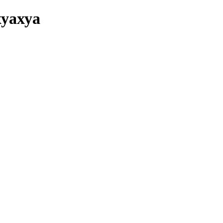
уахуа