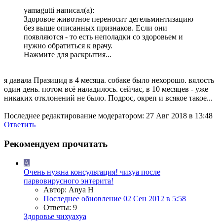
yamagutti написал(а):
Здоровое животное переносит дегельминтизацию
без выше описанных признаков. Если они
появляются - то есть неполадки со здоровьем и
нужно обратиться к врачу.
Нажмите для раскрытия...
я давала Празицид в 4 месяца. собаке было нехорошо. вялость
один день. потом всё наладилось. сейчас, в 10 месяцев - уже
никаких отклонений не было. Подрос, окреп и всякое такое...
Последнее редактирование модератором:
27 Авг 2018 в 13:48
Ответить
Рекомендуем прочитать
A
Очень нужна консультация! чихуа после
парвовирусного энтерита!
Автор: Anya H
Последнее обновление
02 Сен 2012 в 5:58
Ответы: 9
Здоровье чихуахуа