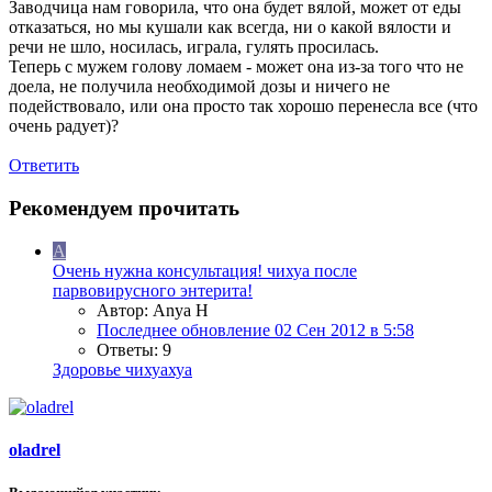
Заводчица нам говорила, что она будет вялой, может от еды
отказаться, но мы кушали как всегда, ни о какой вялости и
речи не шло, носилась, играла, гулять просилась.
Теперь с мужем голову ломаем - может она из-за того что не
доела, не получила необходимой дозы и ничего не
подействовало, или она просто так хорошо перенесла все (что
очень радует)?
Ответить
Рекомендуем прочитать
A
Очень нужна консультация! чихуа после
парвовирусного энтерита!
Автор: Anya H
Последнее обновление
02 Сен 2012 в 5:58
Ответы: 9
Здоровье чихуахуа
oladrel