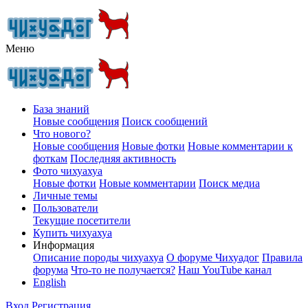
Меню
База знаний
Новые сообщения
Поиск сообщений
Что нового?
Новые сообщения
Новые фотки
Новые комментарии к
фоткам
Последняя активность
Фото чихуахуа
Новые фотки
Новые комментарии
Поиск медиа
Личные темы
Пользователи
Текущие посетители
Купить чихуахуа
Информация
Описание породы чихуахуа
О форуме Чихуадог
Правила
форума
Что-то не получается?
Наш YouTube канал
English
Вход
Регистрация