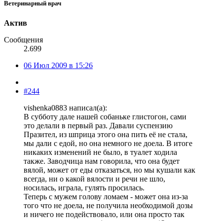
Ветеринарный врач
Актив
Сообщения
2.699
06 Июл 2009 в 15:26
#244
vishenka0883 написал(а):
В субботу дале нашей собаньке глистогон, сами
это делали в первый раз. Давали суспензию
Празител, из шприца этого она пить её не стала,
мы дали с едой, но она немного не доела. В итоге
никаких изменений не было, в туалет ходила
также. Заводчица нам говорила, что она будет
вялой, может от еды отказаться, но мы кушали как
всегда, ни о какой вялости и речи не шло,
носилась, играла, гулять просилась.
Теперь с мужем голову ломаем - может она из-за
того что не доела, не получила необходимой дозы
и ничего не подействовало, или она просто так