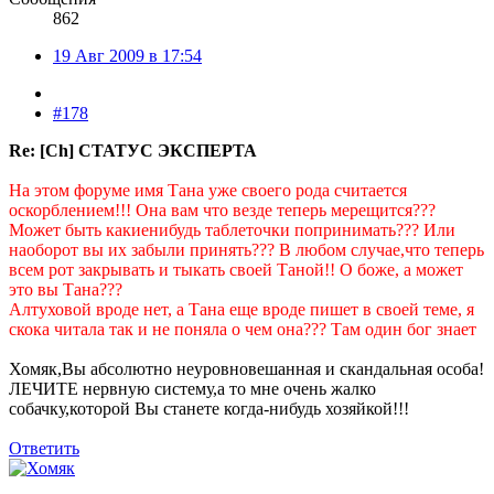
862
19 Авг 2009 в 17:54
#178
Re: [Ch] СТАТУС ЭКСПЕРТА
На этом форуме имя Тана уже своего рода считается
оскорблением!!! Она вам что везде теперь мерещится???
Может быть какиенибудь таблеточки попринимать??? Или
наоборот вы их забыли принять??? В любом случае,что теперь
всем рот закрывать и тыкать своей Таной!! О боже, а может
это вы Тана???
Алтуховой вроде нет, а Тана еще вроде пишет в своей теме, я
скока читала так и не поняла о чем она??? Там один бог знает
Хомяк,Вы абсолютно неуровновешанная и скандальная особа!
ЛЕЧИТЕ нервную систему,а то мне очень жалко
собачку,которой Вы станете когда-нибудь хозяйкой!!!
Ответить