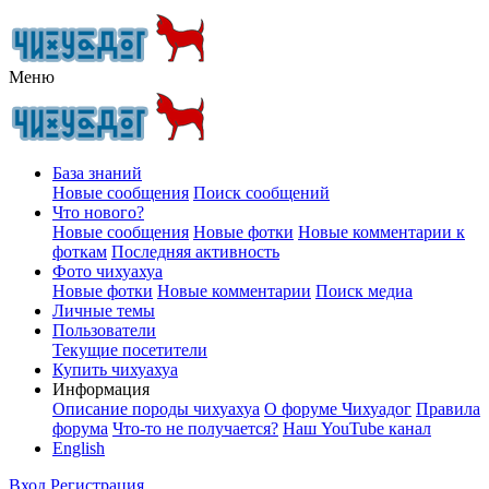
Меню
База знаний
Новые сообщения
Поиск сообщений
Что нового?
Новые сообщения
Новые фотки
Новые комментарии к
фоткам
Последняя активность
Фото чихуахуа
Новые фотки
Новые комментарии
Поиск медиа
Личные темы
Пользователи
Текущие посетители
Купить чихуахуа
Информация
Описание породы чихуахуа
О форуме Чихуадог
Правила
форума
Что-то не получается?
Наш YouTube канал
English
Вход
Регистрация