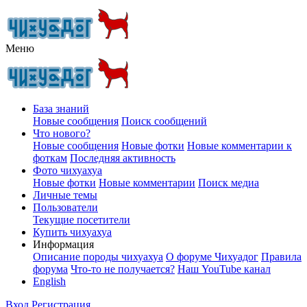
Меню
База знаний
Новые сообщения
Поиск сообщений
Что нового?
Новые сообщения
Новые фотки
Новые комментарии к
фоткам
Последняя активность
Фото чихуахуа
Новые фотки
Новые комментарии
Поиск медиа
Личные темы
Пользователи
Текущие посетители
Купить чихуахуа
Информация
Описание породы чихуахуа
О форуме Чихуадог
Правила
форума
Что-то не получается?
Наш YouTube канал
English
Вход
Регистрация