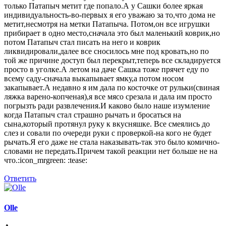
только Патапыч метит где попало.А у Сашки более яркая
индивидуальность-во-первых я его уважаю за то,что дома не
метит,несмотря на метки Патапыча. Потом,он все игрушки
прибирает в одно место,сначала это был маленький коврик,но
потом Патапыч стал писать на него и коврик
ликвидировали,далее все сносилось мне под кровать,но по
той же причине доступ был перекрыт,теперь все складируется
просто в уголке.А летом на даче Сашка тоже прячет еду по
всему саду-сначала выкапывает ямку,а потом носом
закапывает.А недавно я им дала по косточке от рульки(свиная
ляжка варено-копченая),я все мясо срезала и дала им просто
погрызть ради развлечения.И каково было наше изумление
когда Патапыч стал страшно рычать и бросаться на
сына,который протянул руку к вкусняшке. Все смеялись до
слез и совали по очереди руки с проверкой-на кого не будет
рычать.Я его даже не стала наказывать-так это было комично-
словами не передать.Причем такой реакции нет больше не на
что.:icon_mrgreen: :tease:
Ответить
Olle