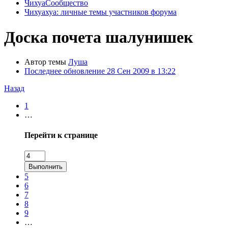
ЧихуаСообщество
Чихуахуа: личные темы участников форума
Доска почета шалунишек
Автор темы
Луша
Последнее обновление
28 Сен 2009 в 13:22
Назад
1
…
Перейти к странице
Выполнить
5
6
7
8
9
…