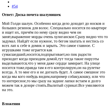
#54
Ответ: Доска почета шалунишек
Мой Голди шалун. Особенно когда дело доходит до носков и
больших резинок для волос. Специально носится по квартире
и ищет их, причём по нему сразу видно чем он
занят,выражение морды очень хулиганское.Сразу видно что то
задумал. Найдёт если нужное, то бегом хватать и нестись со
всех лап к себе в домик и зарыть. Это самое главное. С
игрушками тоже играется как
сумасшедший,носится,подпрыгивает,но пик радости
приходит когда приходим домой,тут тогда такие пируэты
выделываются,что у меня даже сердце замирает. На улице
носится тоже,правда там я его контролирую,он на рулетке
всегда. А то мне его и не догнать будет. А самое смешное это
когда мы кого нибудь видим,например собаку,кошку, или что
то интересное,то мы сразу на задние лапки встаем и долго
можем так в дозоре стоять.Вылитый сурикат.Все умиляются
на это.
Вложения