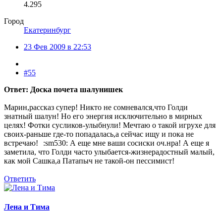
4.295
Город
Екатеринбург
23 Фев 2009 в 22:53
#55
Ответ: Доска почета шалунишек
Марин,рассказ супер! Никто не сомневался,что Голди
знатный шалун! Но его энергия исключительно в мирных
целях! Фотки сусликов-улыбнули! Мечтаю о такой игрухе для
своих-раньше где-то попадалась,а сейчас ищу и пока не
встречаю!
:sm530: А еще мне ваши сосиски оч.нра! А еще я
заметила, что Голди часто улыбается-жизнерадостный малый,
как мой Сашка,а Патапыч не такой-он пессимист!
Ответить
Лена и Тима