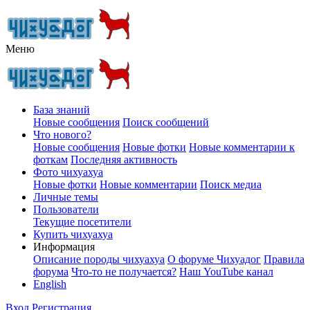
Меню
База знаний
Новые сообщения
Поиск сообщений
Что нового?
Новые сообщения
Новые фотки
Новые комментарии к
фоткам
Последняя активность
Фото чихуахуа
Новые фотки
Новые комментарии
Поиск медиа
Личные темы
Пользователи
Текущие посетители
Купить чихуахуа
Информация
Описание породы чихуахуа
О форуме Чихуадог
Правила
форума
Что-то не получается?
Наш YouTube канал
English
Вход
Регистрация