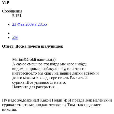
VIP
Сообщения
5.151
23 Фев 2009 в 23:55
#56
Ответ: Доска почета шалунишек
Marina&Goldi написал(а):
А самое смешное это когда мы кого нибудь
видим,например собаку,кошку, или что то
интересное,то мы сразу на задние лапки встаем и
долго можем так в дозоре стоять.Вылитый
сурикат.Все умиляются на это.
Нажмите для раскрытия...
Ну надо же,Марина!! Какой Голди ))) И правда ,как маленький
сурикат стоит смешно,как человечек.Тима так не делает
никогда.