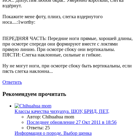
НОС: Допустим любой окрас. Умеренно короткий, слегка
вздёрнут.
Покажите мене фоту, плииз, слегка вздернутого
носа....:1worthy:
ПЕРЕДНЯЯ ЧАСТЬ: Передние ноги прямые, хорошей длины,
при осмотре спереди они формируют вместе с локтями
прямую линию. При осмотре сбоку они вертикальны.
ПЯСТИ: Слегка наклонные, сильные и гибкие.
Ну не могут ноги, при осмотре сбоку быть вертикальны, если
пясть слегка наклонна...
Ответить
Рекомендуем прочитать
Классы качества чихуахуа. ШОУ, БРИД, ПЕТ,
Автор: Chihuahua mom
Последнее обновление
27 Окт 2011 в 18:56
Ответы: 25
Информация о породе. Выбор щенка