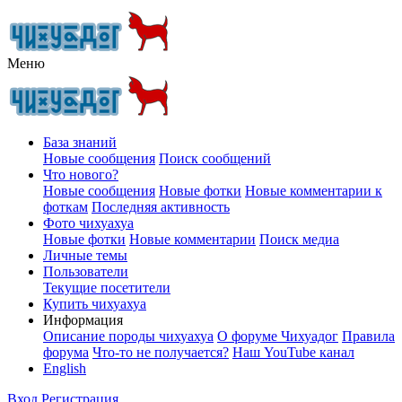
Меню
База знаний
Новые сообщения
Поиск сообщений
Что нового?
Новые сообщения
Новые фотки
Новые комментарии к
фоткам
Последняя активность
Фото чихуахуа
Новые фотки
Новые комментарии
Поиск медиа
Личные темы
Пользователи
Текущие посетители
Купить чихуахуа
Информация
Описание породы чихуахуа
О форуме Чихуадог
Правила
форума
Что-то не получается?
Наш YouTube канал
English
Вход
Регистрация