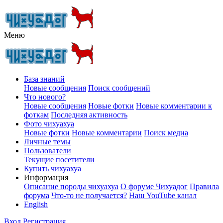
Меню
База знаний
Новые сообщения
Поиск сообщений
Что нового?
Новые сообщения
Новые фотки
Новые комментарии к
фоткам
Последняя активность
Фото чихуахуа
Новые фотки
Новые комментарии
Поиск медиа
Личные темы
Пользователи
Текущие посетители
Купить чихуахуа
Информация
Описание породы чихуахуа
О форуме Чихуадог
Правила
форума
Что-то не получается?
Наш YouTube канал
English
Вход
Регистрация