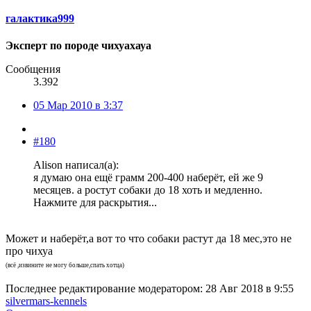
галактика999
Эксперт по породе чихуахауа
Сообщения
3.392
05 Мар 2010 в 3:37
#180
Alison написал(а):
я думаю она ещё грамм 200-400 наберёт, ей же 9
месяцев. а ростут собаки до 18 хоть и медленно.
Нажмите для раскрытия...
Может и наберёт,а вот то что собаки растут да 18 мес,это не
про чихуа
(всё ,извините
не могу больше,спать хотца)
Последнее редактирование модератором:
28 Авг 2018 в 9:55
silvermars-kennels