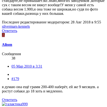
стандарте,не привышает3кг.Знаю,многих заводчиков ,которые
сук с таким весом не вяжут вообще!У меня у самой есть
собака весом 1.900,и она тоже не широкая,но судя по фото
вашей собаки,разница у них большая.
Последнее редактирование модератором:
28 Авг 2018 в 9:55
silvermars-kennels
Ответить
A
Alison
Сообщения
38
05 Мар 2010 в 3:31
#179
я думаю она ещё грамм 200-400 наберёт, ей же 9 месяцев. а
ростут собаки до 18 хоть и медленно.
Ответить