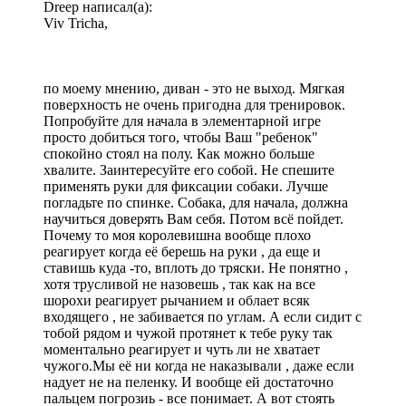
Dreep написал(а):
Viv Tricha,
по моему мнению, диван - это не выход. Мягкая
поверхность не очень пригодна для тренировок.
Попробуйте для начала в элементарной игре
просто добиться того, чтобы Ваш "ребенок"
спокойно стоял на полу. Как можно больше
хвалите. Заинтересуйте его собой. Не спешите
применять руки для фиксации собаки. Лучше
погладьте по спинке. Собака, для начала, должна
научиться доверять Вам себя. Потом всё пойдет.
Почему то моя королевишна вообще плохо
реагирует когда её берешь на руки , да еще и
ставишь куда -то, вплоть до тряски. Не понятно ,
хотя трусливой не назовешь , так как на все
шорохи реагирует рычанием и облает всяк
входящего , не забивается по углам. А если сидит с
тобой рядом и чужой протянет к тебе руку так
моментально реагирует и чуть ли не хватает
чужого.Мы её ни когда не наказывали , даже если
надует не на пеленку. И вообще ей достаточно
пальцем погрозиь - все понимает. А вот стоять