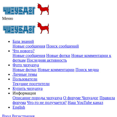
Меню
База знаний
Новые сообщения
Поиск сообщений
Что нового?
Новые сообщения
Новые фотки
Новые комментарии к
фоткам
Последняя активность
Фото чихуахуа
Новые фотки
Новые комментарии
Поиск медиа
Личные темы
Пользователи
Текущие посетители
Купить чихуахуа
Информация
Описание породы чихуахуа
О форуме Чихуадог
Правила
форума
Что-то не получается?
Наш YouTube канал
English
Вход
Регистрация