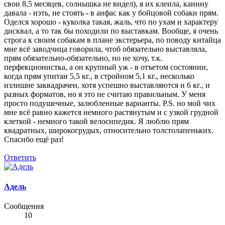
свои 8,5 месяцев, солнышка не видел), я их клеила, канину
давала - нэть, не стоять - в анфас как у бойцовой собаки прям.
Оделся хорошо - куколка такая, жаль, что по ухам и характеру
дисквал, а то так бы походили по выставкам. Вообще, я очень
строга к своим собакам в плане экстерьера, по поводу китайца
мне всё заводчица говорила, чтоб обязательно выставляла,
прям обязательно-обязательно, но не хочу, т.к.
перфекционистка, а он крупный уж - в отъетом состоянии,
когда прям упитан 5,5 кг., в стройном 5,1 кг., несколько
излишне заквадрачен, хотя успешно выставляются и 6 кг., и
разных форматов, но я это не считаю правильным. У меня
просто подушечные, залюбленные варианты. P.S. но мой чих
мне всё равно кажется немного растянутым и с узкой грудной
клеткой - немного такой велосипедик. Я люблю прям
квадратных, широкогрудых, относительно толстолапеньких.
Спасибо ещё раз!
Ответить
Адель
Сообщения
10