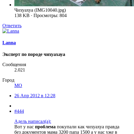
Чихуахуа (IMG10040.jpg)
138 KB · Просмотры: 804
Ответить
Lanna
Эксперт по породе чихуахауа
Сообщения
2.021
Город
МО
26 Апр 2012 в 12:28
#444
Адель написал(а):
Вот у нас
проблема
покупали как чихуахуа правда
без документов мама 3200 папа 1500 а у нас уже в