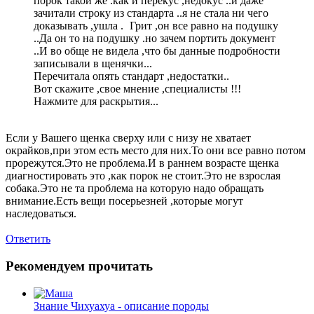
порок такой же .как и перекус ,недокус ..и даже
зачитали строку из стандарта ..я не стала ни чего
доказывать ,ушла .
Грит ,он все равно на подушку
..Да он то на подушку .но зачем портить документ
..И во обще не видела ,что бы данные подробности
записывали в щенячки...
Перечитала опять стандарт ,недостатки..
Вот скажите ,свое мнение ,специалисты !!!
Нажмите для раскрытия...
Если у Вашего щенка сверху или с низу не хватает
окрайков,при этом есть место для них.То они все равно потом
прорежутся.Это не проблема.И в раннем возрасте щенка
диагностировать это ,как порок не стоит.Это не взрослая
собака.Это не та проблема на которую надо обращать
внимание.Есть вещи посерьезней ,которые могут
наследоваться.
Ответить
Рекомендуем прочитать
Знание
Чихуахуа - описание породы