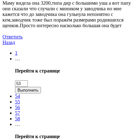
Маму видела она 3200,типа дир с большими уша а вот папу
они сказали что случали с миником у заводчика но мне
кажется что до заводчика она гульнула непонятно с
кем,заводчик тоже был поражём размерами родившихся
щенков.Просто интересно насколько большая она будет
Ответить
Назад
1
…
Перейти к странице
Выполнить
54
55
56
57
58
…
Перейти к странице